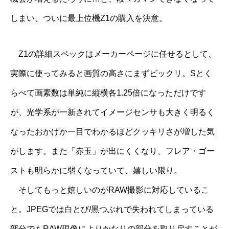
しまい、ついに最上位機Z1の購入を決意。
Z1の詳細スペックは
メーカーページ
に任せるとして、
実際に使ってみると画質の高さにまずビックリ。Sとく
らべて画素数は単純に縦横各1.25倍になっただけです
が、光学系が一新されてイメージセンサも大きく明るく
なったおかげか一目でわかるほどクッキリさが増した気
がします。また「赤玉」が出にくくなり、フレア・ゴー
ストも明らかに弱くなっていて、嬉しい限り。
そしてもっと嬉しいのがRAW撮影に対応しているこ
と。JPEGでは白とび/黒つぶれで失われてしまっている
部分でもRAW現像によりかなりの部分を取り戻すことが