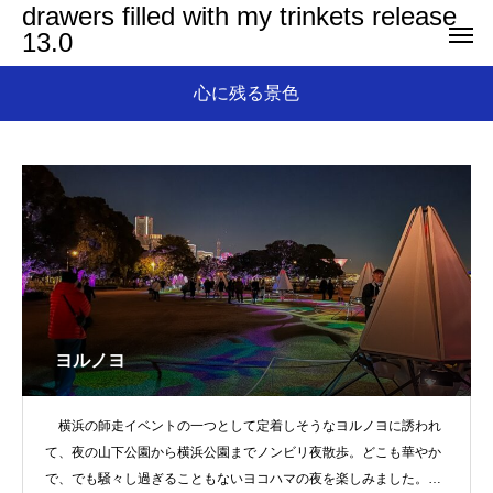
drawers filled with my trinkets release
13.0
心に残る景色
ヨルノヨ
横浜の師走イベントの一つとして定着しそうなヨルノヨに誘われ
て、夜の山下公園から横浜公園までノンビリ夜散歩。どこも華やか
で、でも騒々し過ぎることもないヨコハマの夜を楽しみました。