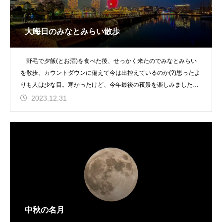
大晦日のみなとみらい散歩
野毛で夕飯(とお酒)を食べた後、せっかく来たのでみなとみらい
を散歩。カウントダウンに備えて今は出控えているのか(?)思ったよ
りも人は少な目。寒かったけど、今年最後の夜景を楽しみました。
(more
2023.12.31
中秋の名月