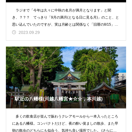
ラジオで「今年は久々に中秋の名月が満月となります」と聞
き、？？？ てっきり「9月の満月(となる日に見る月)」のこと、と
思い込んでいたのですが、実は月齢とは関係なく「旧暦の8/15」と
いう「日付指定」
2023.09.29
駅近の八幡様(川越八幡宮★☆☆，本川越)
多くの飲食店が並んで賑わうクレアモールから一本入ったところ
にある八幡様。コンパクトだけど、夜の酔い覚ましの散歩、また早
朝の散歩のどちらにも似合う、気持ち良い場所でした。 (さらに