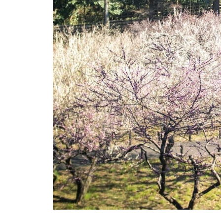
氏神様めぐり
春/SPRING
カッコいい自転車用ベル Oi
FMV LOOX(5Gモデル)
ワクチン接種(ファイザー)#
骨伝導式ワイヤレスヘッド
冬/WINTER
ワイヤレスでCarplay
4
セット
TDK LoR スポーツヘッドホ
スマートホーム再構築#3(照
ワクチン接種(モデルナ) #1
ン〈退役〉
明編-1；居室)
日記