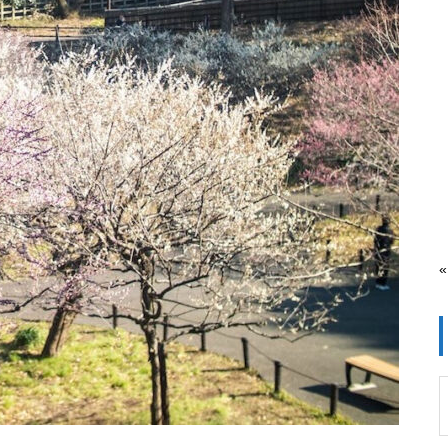
横浜で2年参り
夏/SUMMER
Bianchi Intenso 105
12GB)/simフリー
Tartaruga type Sport Grand
ワクチン接種(モデルナ) #3
VRゴーグル試用
Touring
«
VELOサドル PLUSH〈退
スマートホーム再構築#2(エ
横浜へ引っ越し
役〉
アコン編)