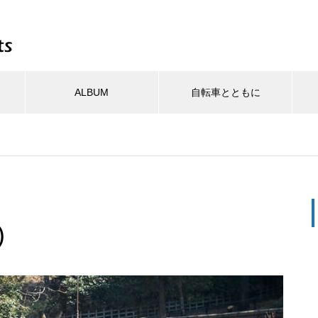
ALBUM
自転車とともに
し
掛け
四季
お出かけ
普段使い
自転車の装具
水のある風景
お料理
博物館
四季
美味しいお店
ポタ日記
水のある風景
心に残る景色
カメ
G
ここは梅の時期が一番かも
vs codeエディタでWordPre
ミサイル発射！
フロントバッグ(カメラ用)
(三渓園★★☆，本牧)
ss
)
(予定外で)iPhone 13 mini(5