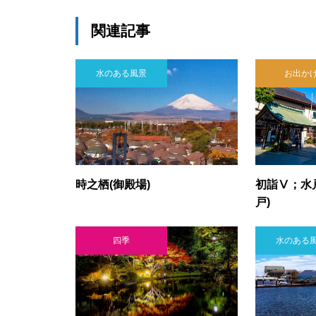
関連記事
水のある風景
お出か
時之栖(御殿場)
初詣Ⅴ；水
戸)
四季
水のある