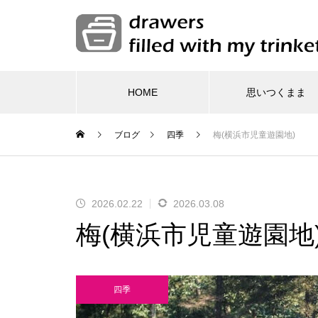
HOME
思いつくまま
ブログ
四季
梅(横浜市児童遊園地)
日々の暮ら
電気仕
海が見える梅の里(田浦梅の
新サイコンアプリ(Cyclemet
水中写真用小型カメラ(Nat
2026.02.22
2026.03.08
還暦
里★★☆，横須賀)
er GPS)
eo)
梅(横浜市児童遊園地
四季