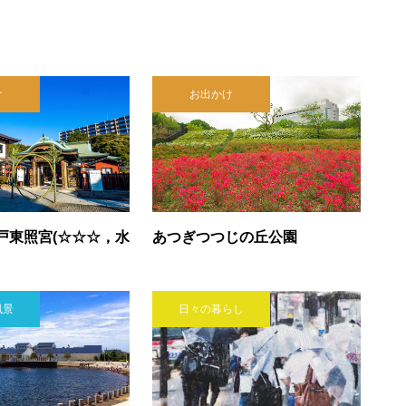
け
お出かけ
戸東照宮(☆☆☆，水
あつぎつつじの丘公園
風景
日々の暮らし