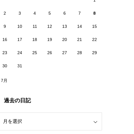
1
秋/FALL
wellgo 着脱式SPDペダル
スマホ転送可能な体温計
が解決
2
3
4
5
6
7
8
9
10
11
12
13
14
15
16
17
18
19
20
21
22
スマートホーム再構築#4(照
ワクチン接種(モデルナ) #2
iPhoneでサイコン
23
24
25
26
27
28
29
明編-2；廊下・玄関など)
30
31
 7月
いつの間にか多くの事がク
TOPEAK フラッシュスタン
スマートホーム再構築#1(基
過去の日記
ルマ任せに
ド スリム
本構想)