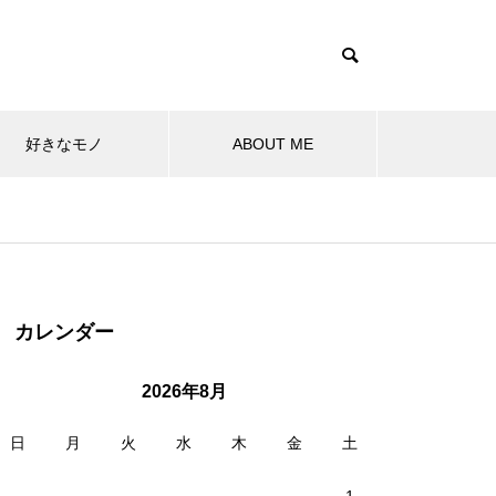
好きなモノ
ABOUT ME
ラ
心に残る景色
SUP
保土ヶ谷梅林(保土ヶ谷公園
小型ポンプ(ポンプ＋CO2イ
60(直前)の手習い
フィットネス用イヤフォン
カレンダー
★☆☆，保土ヶ谷)
ンフレータ)
2026年8月
日
月
火
水
木
金
土
「onedrive同期保留」問題