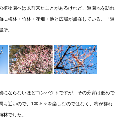
の
植物園
へは以前来たことがあるけれど、
遊園地
を訪れ
面に梅林・竹林・花畑・池と広場が点在している、「遊
場所。
物にならないほどコンパクトですが、その分背は低めで
間も近いので、1本々々を楽しむのではなく、梅が群れ
梅林でした。