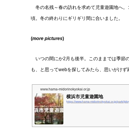
冬の名残～春の訪れを求めて児童遊園地へ。
頃。冬の終わりにギリギリ間に合いました。
(
more pictures
)
いつの間にか2月も後半。このままでは季節の
も、と思ってwebを探してみたら、思いがけず
www.hama-midorinokyokai.or.jp
横浜市児童遊園地
https://www.hama-midorinokyokai.or.jp/park/jid