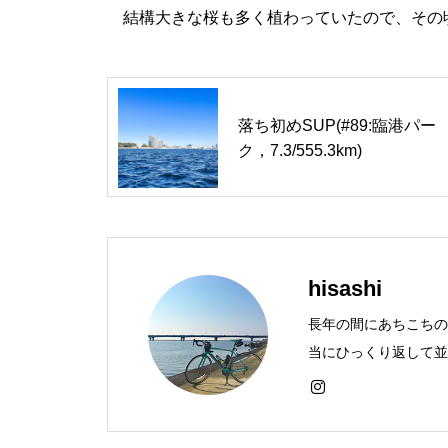
結構大きな桜も多く植わっていたので、その
落ち初めSUP(#89:臨港パー
ク，7.3/555.3km)
hisashi
長年の間にあちこちの
当にひっくり返して並