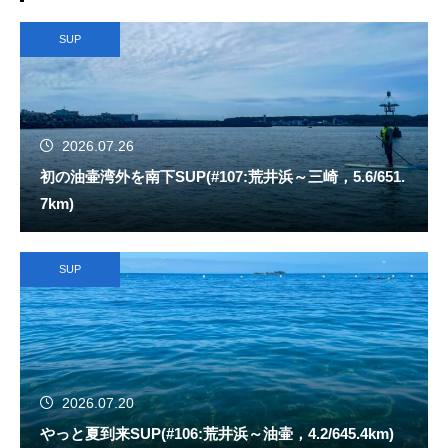
SUP
2026.07.26
初の油壷湾外を南下SUP(#107:荒井浜～三崎，5.6/651.
7km)
SUP
2026.07.20
やっと夏到来SUP(#106:荒井浜～油壷，4.2/645.4km)