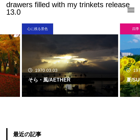
drawers filled with my trinkets release
13.0
心に残る景色
四季
1970.03.03
197
そら・風/AETHER
夏/S
最近の記事