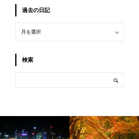
過去の日記
日記
検索