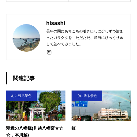
hisashi
長年の間にあちこちの引き出しに少しずつ溜ま
ったガラクタを ただただ、適当にひっくり返
して並べてみました。
関連記事
心に残る景色
心に残る景色
駅近の八幡様(川越八幡宮★☆
虹
☆，本川越)