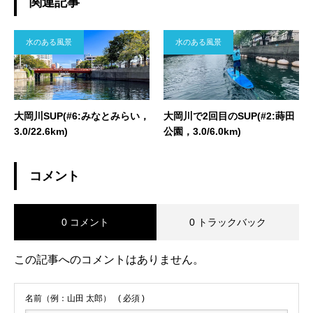
関連記事
水のある風景
水のある風景
大岡川SUP(#6:みなとみらい，
大岡川で2回目のSUP(#2:蒔田
3.0/22.6km)
公園，3.0/6.0km)
コメント
0 コメント
0 トラックバック
この記事へのコメントはありません。
名前（例：山田 太郎）
( 必須 )